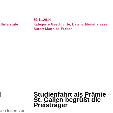
RELIGIONSLEHRE
IENTIERUNG
KLEINER GOLDENER SAAL
BENEDIKTINERABTEI ST. STEPHAN
NETZWERK
30.11.2014
,
Unterstufe
Kategorie
Geschichte
,
Latein
,
Modellklassen
 FAHRTEN
Autor: Matthias Ferber
G
PFLEGUNG
UM
d
Studienfahrt als Prämie –
St. Gallen begrüßt die
Preisträger
sen lesen vor