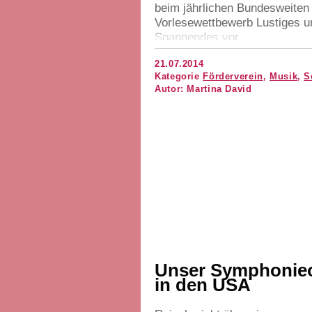
beim jährlichen Bundesweiten
Vorlesewettbewerb Lustiges u
Spannendes vor.
21.07.2014
Kategorie
Förderverein
,
Musik
,
S
Autor: Martina David
Unser Symphonieo
in den
USA