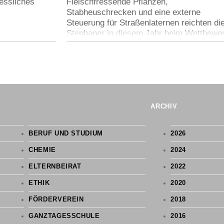
essliches
Fleischfressende Pflanzen,
Stabheuschrecken und eine externe
Steuerung für Straßenlaternen reichten di
Stephaner in diesem Jahr beim Wettbewe
„
Jugend forscht“
2014
ein.
ARCHIV
BERUF UND STUDIUM
2026
CHEMIE
2024
ELTERNBEIRAT
2022
ETHIK
2020
FÖRDERVEREIN
2018
GANZTAGESSCHULE
2016