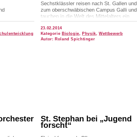
Sechstklässler reisen nach St. Gallen und
nd
zum oberschwäbischen Campus Galli und
tauchen in die Welt des Mittelalters ein.
23.02.2014
chulentwicklung
Kategorie
Biologie
,
Physik
,
Wettbewerb
Autor: Roland Spichtinger
rchester
St. Stephan bei
„
Jugend
forscht“