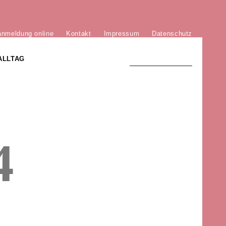
anmeldung online
Kontakt
Impressum
Datenschutz
ALLTAG
TRADITION UND MODERNE
)
DER PHÖNIX VON ST. STEPHAN
4
GROSSE SÖHNE UND TÖCHTER