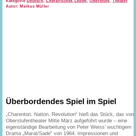
Kategorie
Deutsch
,
Literarisches Leben
,
Oberstufe
,
Theater
Autor: Markus Müller
Überbordendes Spiel im Spiel
„
Charenton. Nation. Revolution“ hieß das Stück, das vom
Oberstufentheater Mitte März aufgeführt wurde – eine
eigenständige Bearbeitung von Peter Weiss’ wuchtigem
Drama
„
Marat/​Sade” von
1964
. Impressionen und