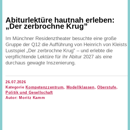
Abiturlektüre hautnah erleben:
„
Der zerbrochne Krug”
Im Münchner Residenztheater besuchte eine große
Gruppe der
Q
12
die Aufführung von Heinrich von Kleists
Lustspiel
„
Der zerbrochne Krug” – und erlebte die
verpflichtende Lektüre für ihr Abitur
2027
als eine
durchaus gewagte Inszenierung.
26.07.2026
Kategorie
Kompetenzzentrum
,
Modellklassen
,
Oberstufe
,
Politik und Gesellschaft
Autor: Moritz Kamm