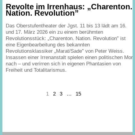
Revolte im Irrenhaus:
„
Charenton.
Nation. Revolution”
Das Oberstufentheater der Jgst.
11
bis
13
lädt am
16
.
und
17
. März
2026
ein zu einem berühmten
Revolutionsstück:
„
Charenton. Nation. Revolution” ist
eine Eigenbearbeitung des bekannten
Revolutionsklassiker
„
Marat/​Sade” von Peter Weiss.
Insassen einer Irrenanstalt spielen einen politischen Mor
nach – und verirren sich in eigenen Phantasien von
Freiheit und Totalitarismus.
1
2
3
…
15
Next