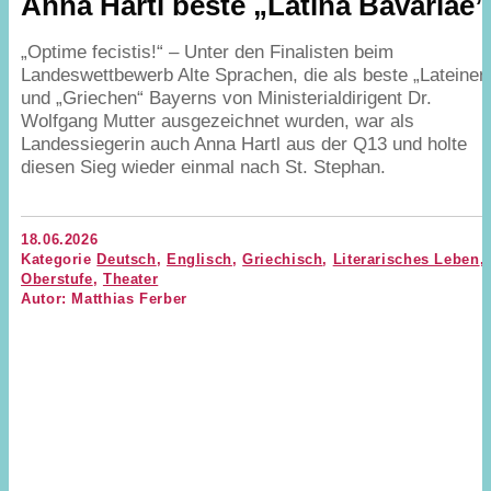
Anna Hartl beste
„
Latina Bavariae”
„
Optime fecistis!“ – Unter den Finalisten beim
Landeswettbewerb Alte Sprachen, die als beste
„
Lateiner
und
„
Griechen“ Bayerns von Ministerialdirigent Dr.
Wolfgang Mutter ausgezeichnet wurden, war als
Landessiegerin auch Anna Hartl aus der
Q
13
und holte
diesen Sieg wieder einmal nach St. Stephan.
18.06.2026
Kategorie
Deutsch
,
Englisch
,
Griechisch
,
Literarisches Leben
,
Oberstufe
,
Theater
Autor: Matthias Ferber