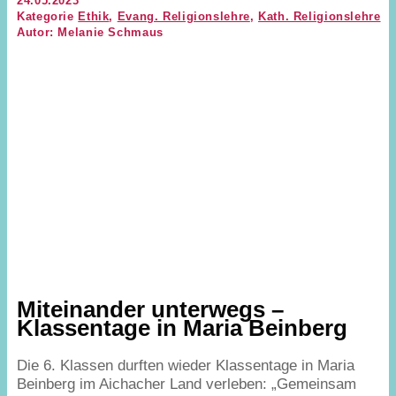
24.05.2023
Kategorie
Ethik
,
Evang. Religionslehre
,
Kath. Religionslehre
Autor: Melanie Schmaus
Miteinander unterwegs –
Klassentage in Maria Beinberg
Die
6
. Klassen durften wieder Klassentage in Maria
Beinberg im Aichacher Land verleben:
„
Gemeinsam