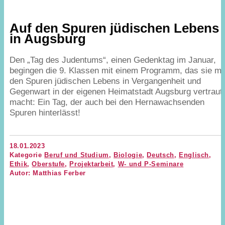
Auf den Spuren jüdischen Lebens
in Augsburg
Den
„
Tag des Judentums“, einen Gedenktag im Januar,
begingen die
9
. Klassen mit einem Programm, das sie mi
den Spuren jüdischen Lebens in Vergangenheit und
Gegenwart in der eigenen Heimatstadt Augsburg vertraut
macht: Ein Tag, der auch bei den Hernawachsenden
Spuren hinterlässt!
18.01.2023
Kategorie
Beruf und Studium
,
Biologie
,
Deutsch
,
Englisch
,
Ethik
,
Oberstufe
,
Projektarbeit
,
W- und P-Seminare
Autor: Matthias Ferber