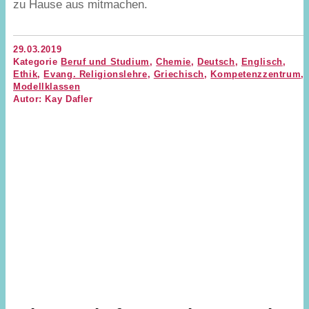
zu Hause aus mitmachen.
29.03.2019
Kategorie
Beruf und Studium
,
Chemie
,
Deutsch
,
Englisch
,
Ethik
,
Evang. Religionslehre
,
Griechisch
,
Kompetenzzentrum
,
Modellklassen
Autor: Kay Dafler