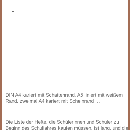
DIN
A
4
kariert mit Schattenrand,
A
5
liniert mit weißem
Rand, zweimal
A
4
kariert mit Scheinrand …
Die Liste der Hefte, die Schülerinnen und Schüler zu
Beginn des Schuljahres kaufen müssen, ist lang, und die