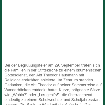
Bei der Begrüßungsfeier am
29
. September trafen sich
die Familien in der Stiftskirche zu einem ökumenischen
Gottesdienst, den Abt Theodor Hausmann mit
Religionslehrkräften anleitete. Im Zentrum standen
Gedanken, die Abt Theodor auf seiner Sommerreise auf
Wanderbänken entdeckt hatte: Kurze, prägnante Sätze
wie
„
Wohin?” oder
„
Los geht’s!”, die überraschend
eindeutig zu einem Schulwechsel und Schuljahresstart
passen. Die Bank im Wald mit der Aufschrift
„
Das