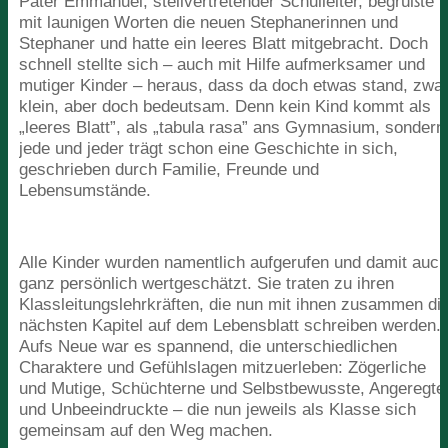
Pater Emmanuel, stellvertretender Schulleiter, begrüßte
mit launigen Worten die neuen Stephanerinnen und
Stephaner und hatte ein leeres Blatt mitgebracht. Doch
schnell stellte sich – auch mit Hilfe aufmerksamer und
mutiger Kinder – heraus, dass da doch etwas stand, zwa
klein, aber doch bedeutsam. Denn kein Kind kommt als
„
leeres Blatt”, als
„
tabula rasa” ans Gymnasium, sondern
jede und jeder trägt schon eine Geschichte in sich,
geschrieben durch Familie, Freunde und
Lebensumstände.
Alle Kinder wurden namentlich aufgerufen und damit auc
ganz persönlich wertgeschätzt. Sie traten zu ihren
Klassleitungslehrkräften, die nun mit ihnen zusammen di
nächsten Kapitel auf dem Lebensblatt schreiben werden.
Aufs Neue war es spannend, die unterschiedlichen
Charaktere und Gefühlslagen mitzuerleben: Zögerliche
und Mutige, Schüchterne und Selbstbewusste, Angeregte
und Unbeeindruckte – die nun jeweils als Klasse sich
gemeinsam auf den Weg machen.