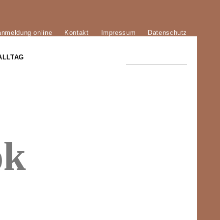
anmeldung online
Kontakt
Impressum
Datenschutz
ALLTAG
TRADITION UND MODERNE
)
DER PHÖNIX VON ST. STEPHAN
ok
GROSSE SÖHNE UND TÖCHTER