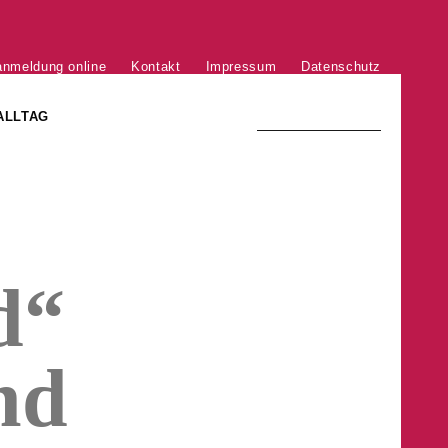
anmeldung online
Kontakt
Impressum
Datenschutz
ALLTAG
TRADITION UND MODERNE
)
DER PHÖNIX VON ST. STEPHAN
d“
GROSSE SÖHNE UND TÖCHTER
nd