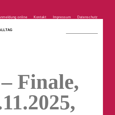
anmeldung online
Kontakt
Impressum
Datenschutz
ALLTAG
TRADITION UND MODERNE
)
DER PHÖNIX VON ST. STEPHAN
– Finale,
GROSSE SÖHNE UND TÖCHTER
.11.2025,