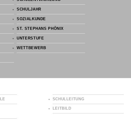
SCHULJAHR
SOZIALKUNDE
ST. STEPHANS PHÖNIX
UNTERSTUFE
WETTBEWERB
LE
SCHULLEITUNG
LEITBILD