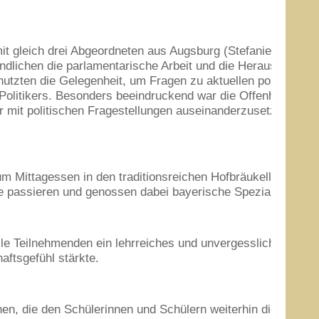
t gleich drei Abgeordneten aus Augsburg (Stefanie Schuhk
endlichen die parlamentarische Arbeit und die Herausforderu
utzten die Gelegenheit, um Fragen zu aktuellen politischen 
 Politikers. Besonders beeindruckend war die Offenheit und d
 mit politischen Fragestellungen auseinanderzusetzen. Das h
m Mittagessen in den traditionsreichen Hofbräukeller. In ge
 passieren und genossen dabei bayerische Spezialitäten.
e Teilnehmenden ein lehrreiches und unvergessliches Erlebni
aftsgefühl stärkte.
en, die den Schülerinnen und Schülern weiterhin die Möglichk