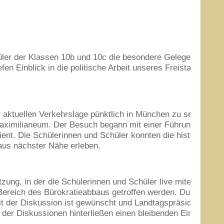
üler der Klassen
10
b und
10
c die besondere Gelegenheit, d
fen Einblick in die politische Arbeit unseres Freistaats, so
 aktuellen Verkehrslage pünktlich in München zu sein. Doch
ximilianeum. Der Besuch begann mit einer Führung durch 
ient. Die Schülerinnen und Schüler konnten die historisch
 aus nächster Nähe erleben.
tzung, in der die Schülerinnen und Schüler live miterleben k
eich des Bürokratieabbaus getroffen werden. Durchaus hitzi
t der Diskussion ist gewünscht und Landtagspräsidentin Ilse
t der Diskussionen hinterließen einen bleibenden Eindruck u