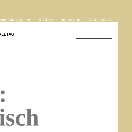
anmeldung online
Kontakt
Impressum
Datenschutz
ALLTAG
TRADITION UND MODERNE
)
DER PHÖNIX VON ST. STEPHAN
:
GROSSE SÖHNE UND TÖCHTER
isch