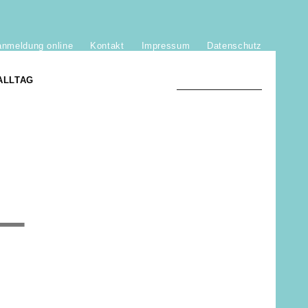
anmeldung online
Kontakt
Impressum
Datenschutz
ALLTAG
TRADITION UND MODERNE
)
DER PHÖNIX VON ST. STEPHAN
–
GROSSE SÖHNE UND TÖCHTER