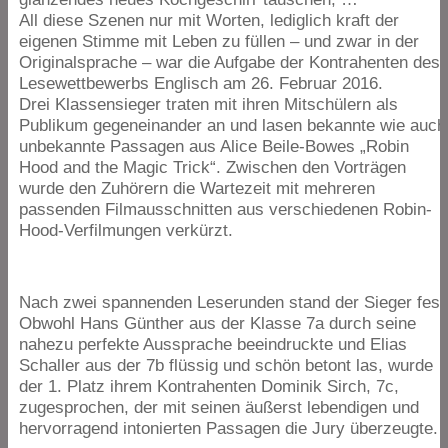
All diese Szenen nur mit Worten, lediglich kraft der
eigenen Stimme mit Leben zu füllen – und zwar in der
Originalsprache – war die Aufgabe der Kontrahenten des
Lesewettbewerbs Englisch am
26
. Februar
2016
.
Drei Klassensieger traten mit ihren Mitschülern als
Publikum gegeneinander an und lasen bekannte wie auch
unbekannte Passagen aus Alice Beile-Bowes
„
Robin
Hood and the Magic Trick“. Zwischen den Vorträgen
wurde den Zuhörern die Wartezeit mit mehreren
passenden Filmausschnitten aus verschiedenen Robin-
Hood-Verfilmungen verkürzt.
Nach zwei spannenden Leserunden stand der Sieger fest
Obwohl Hans Günther aus der Klasse
7
a durch seine
nahezu perfekte Aussprache beeindruckte und Elias
Schaller aus der
7
b flüssig und schön betont las, wurde
der
1
. Platz ihrem Kontrahenten Dominik Sirch,
7
c,
zugesprochen, der mit seinen äußerst lebendigen und
hervorragend intonierten Passagen die Jury überzeugte.