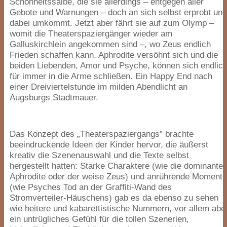
Schönheitssalbe, die sie allerdings – entgegen aller
Gebote und Warnungen – doch an sich selbst erprobt un
dabei umkommt. Jetzt aber fährt sie auf zum Olymp –
womit die Theaterspaziergänger wieder am
Galluskirchlein angekommen sind –, wo Zeus endlich
Frieden schaffen kann. Aphrodite versöhnt sich und die
beiden Liebenden, Amor und Psyche, können sich endlic
für immer in die Arme schließen. Ein Happy End nach
einer Dreiviertelstunde im milden Abendlicht an
Augsburgs Stadtmauer.
Das Konzept des
„
Theaterspaziergangs” brachte
beeindruckende Ideen der Kinder hervor, die äußerst
kreativ die Szenenauswahl und die Texte selbst
hergestellt hatten: Starke Charaktere (wie die dominante
Aphrodite oder der weise Zeus) und anrührende Moment
(wie Psyches Tod an der Graffiti-Wand des
Stromverteiler-Häuschens) gab es da ebenso zu sehen
wie heitere und kabarettistische Nummern, vor allem abe
ein untrügliches Gefühl für die tollen Szenerien,