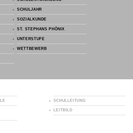
SCHULJAHR
SOZIALKUNDE
ST. STEPHANS PHÖNIX
UNTERSTUFE
WETTBEWERB
LE
SCHULLEITUNG
LEITBILD