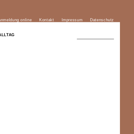
anmeldung online
Kontakt
Impressum
Datenschutz
ALLTAG
TRADITION UND MODERNE
)
DER PHÖNIX VON ST. STEPHAN
GROSSE SÖHNE UND TÖCHTER