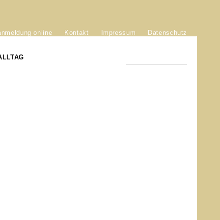
anmeldung online
Kontakt
Impressum
Datenschutz
ALLTAG
TRADITION UND MODERNE
)
DER PHÖNIX VON ST. STEPHAN
GROSSE SÖHNE UND TÖCHTER