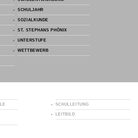
SCHULJAHR
SOZIALKUNDE
ST. STEPHANS PHÖNIX
UNTERSTUFE
WETTBEWERB
LE
SCHULLEITUNG
LEITBILD