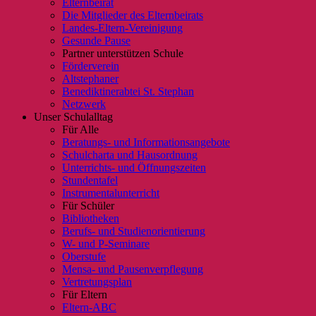
Elternbeirat
Die Mitglieder des Elternbeirats
Landes-Eltern-Vereinigung
Gesunde Pause
Partner unterstützen Schule
Förderverein
Altstephaner
Benediktinerabtei St. Stephan
Netzwerk
Unser Schulalltag
Für Alle
Beratungs- und Informationsangebote
Schulcharta und Hausordnung
Unterrichts- und Öffnungszeiten
Stundentafel
Instrumentalunterricht
Für Schüler
Bibliotheken
Berufs- und Studienorientierung
W- und P-Seminare
Oberstufe
Mensa- und Pausenverpflegung
Vertretungsplan
Für Eltern
Eltern-ABC