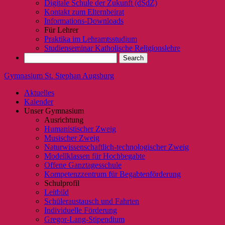
Digitale Schule der Zukunft (dSdZ)
Kontakt zum Elternbeirat
Informations-Downloads
Für Lehrer
Praktika im Lehramtsstudium
Studienseminar Katholische Religionslehre
Gymnasium St. Stephan Augsburg
Aktuelles
Kalender
Unser Gymnasium
Ausrichtung
Humanistischer Zweig
Musischer Zweig
Naturwissenschaftlich-technologischer Zweig
Modellklassen für Hochbegabte
Offene Ganztagesschule
Kompetenzzentrum für Begabtenförderung
Schulprofil
Leitbild
Schüleraustausch und Fahrten
Individuelle Förderung
Gregor-Lang-Stipendium