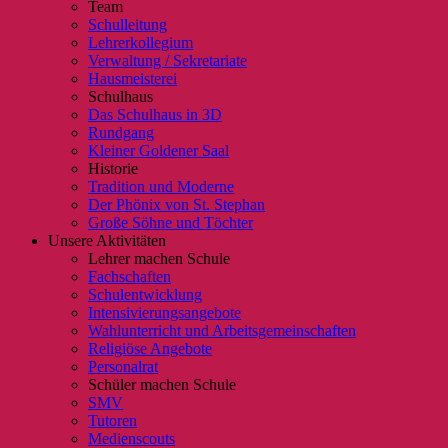
Team
Schulleitung
Lehrerkollegium
Verwaltung / Sekretariate
Hausmeisterei
Schulhaus
Das Schulhaus in 3D
Rundgang
Kleiner Goldener Saal
Historie
Tradition und Moderne
Der Phönix von St. Stephan
Große Söhne und Töchter
Unsere Aktivitäten
Lehrer machen Schule
Fachschaften
Schulentwicklung
Intensivierungsangebote
Wahlunterricht und Arbeitsgemeinschaften
Religiöse Angebote
Personalrat
Schüler machen Schule
SMV
Tutoren
Medienscouts