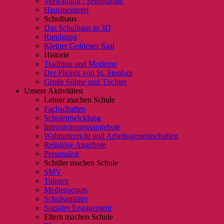
Verwaltung / Sekretariate
Hausmeisterei
Schulhaus
Das Schulhaus in 3D
Rundgang
Kleiner Goldener Saal
Historie
Tradition und Moderne
Der Phönix von St. Stephan
Große Söhne und Töchter
Unsere Aktivitäten
Lehrer machen Schule
Fachschaften
Schulentwicklung
Intensivierungsangebote
Wahlunterricht und Arbeitsgemeinschaften
Religiöse Angebote
Personalrat
Schüler machen Schule
SMV
Tutoren
Medienscouts
Schulsanitäter
Soziales Engagement
Eltern machen Schule