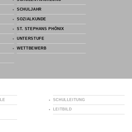
SCHULJAHR
SOZIALKUNDE
ST. STEPHANS PHÖNIX
UNTERSTUFE
WETTBEWERB
LE
SCHULLEITUNG
LEITBILD