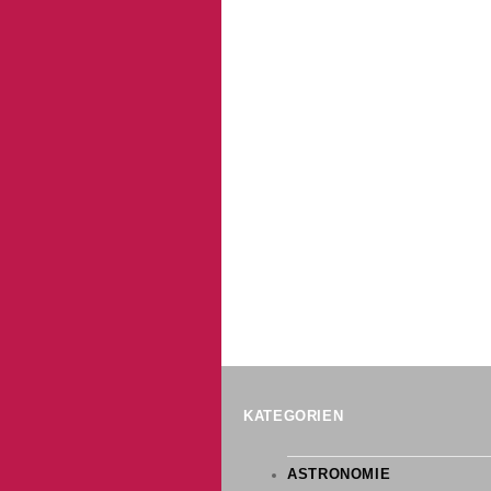
BERUFS- UND STUDIENOR
SMV
LEITBILD
W- UND P-SEMINARE
TUTOREN
SCHÜLERAUSTAUSCH UND
OBERSTUFE
MEDIENSCOUTS
INDIVIDUELLE FÖRDERUN
MENSA- UND PAUSENVER
SCHULSANITÄTER
GREGOR-LANG-STIPENDI
VERTRETUNGSPLAN
SOZIALES ENGAGEMENT
KATEGORIEN
ASTRONOMIE