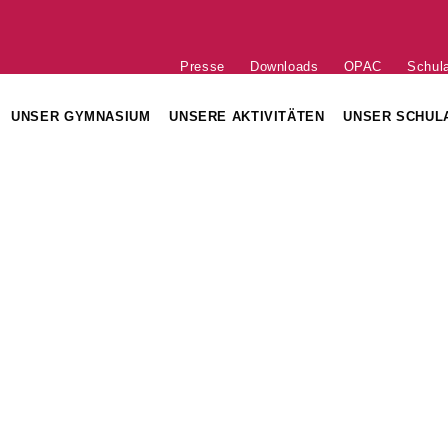
Presse
Downloads
OPAC
Schul
UNSER GYMNASIUM
UNSERE AKTIVITÄTEN
UNSER SCHUL
MATIONSANGEBOTE
SCHULLEITUNG
ELTERNBEIRAT
ELTERN-ABC
ORDNUNG
LEHRERKOLLEGIUM
DIE MITGLIEDER DES ELTERNBEIRATS
DIGITALE SCHULE DER ZUKUNFT (DSDZ
H-TECHNOLOGISCHER
OTE
UNGSZEITEN
VERWALTUNG / SEKRETARIATE
LANDES-ELTERN-VEREINIGUNG
KONTAKT ZUM ELTERNBEIRAT
HAUSMEISTEREI
GESUNDE PAUSE
INFORMATIONS-DOWNLOADS
CHBEGABTE
N
HT
LE
DAS SCHULHAUS IN 3D
FÖRDERVEREIN
PRAKTIKA IM LEHRAMTSSTUDIUM
R
RUNDGANG
ALTSTEPHANER
STUDIENSEMINAR KATHOLISCHE