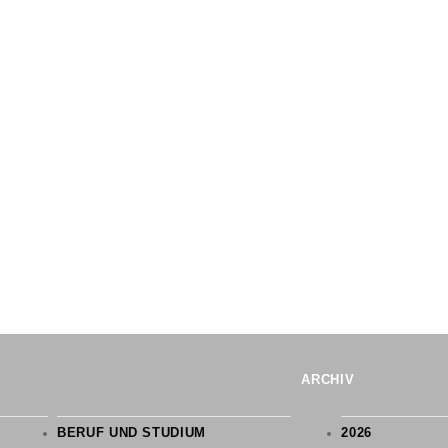
RELIGIONSLEHRE
IENTIERUNG
KLEINER GOLDENER SAAL
BENEDIKTINERABTEI ST. STEPHAN
NETZWERK
 FAHRTEN
G
PFLEGUNG
UM
ARCHIV
BERUF UND STUDIUM
2026