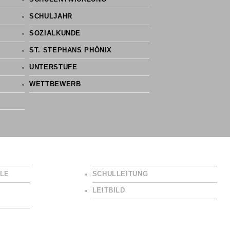
SCHULJAHR
SOZIALKUNDE
ST. STEPHANS PHÖNIX
UNTERSTUFE
WETTBEWERB
LE
SCHULLEITUNG
LEITBILD