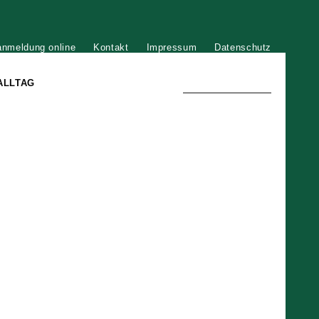
anmeldung online
Kontakt
Impressum
Datenschutz
ALLTAG
TRADITION UND MODERNE
)
DER PHÖNIX VON ST. STEPHAN
GROSSE SÖHNE UND TÖCHTER