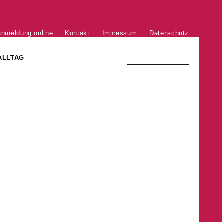
anmeldung online
Kontakt
Impressum
Datenschutz
ALLTAG
TRADITION UND MODERNE
)
DER PHÖNIX VON ST. STEPHAN
GROSSE SÖHNE UND TÖCHTER