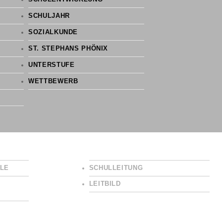
SCHULJAHR
SOZIALKUNDE
ST. STEPHANS PHÖNIX
UNTERSTUFE
WETTBEWERB
LE
SCHULLEITUNG
LEITBILD