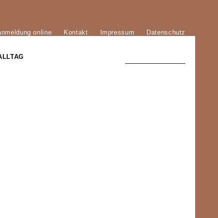
anmeldung online
Kontakt
Impressum
Datenschutz
ALLTAG
TRADITION UND MODERNE
)
DER PHÖNIX VON ST. STEPHAN
GROSSE SÖHNE UND TÖCHTER