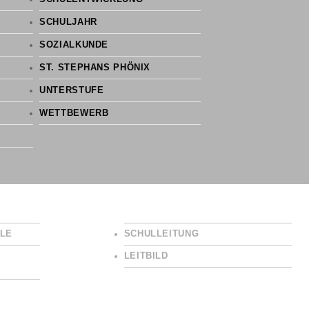
SCHULJAHR
SOZIALKUNDE
ST. STEPHANS PHÖNIX
UNTERSTUFE
WETTBEWERB
LE
SCHULLEITUNG
LEITBILD