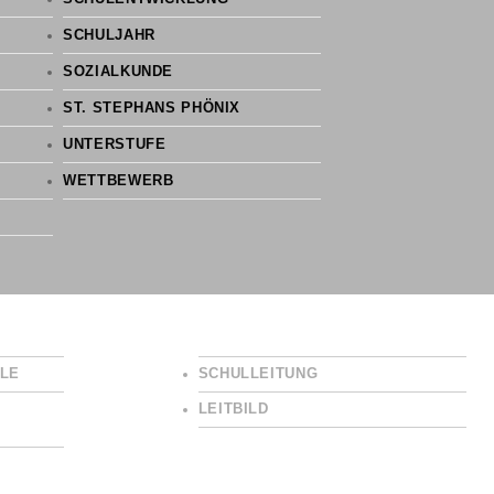
SCHULJAHR
SOZIALKUNDE
ST. STEPHANS PHÖNIX
UNTERSTUFE
WETTBEWERB
LE
SCHULLEITUNG
LEITBILD