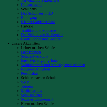
Verwaltung / Sekretariate
Hausmeisterei
Schulhaus
Das Schulhaus in 3D
Rundgang
Kleiner Goldener Saal
Historie
Tradition und Moderne
Der Phönix von St. Stephan
Große Söhne und Töchter
Unsere Aktivitäten
Lehrer machen Schule
Fachschaften
Schulentwicklung
Intensivierungsangebote
Wahlunterricht und Arbeitsgemeinschaften
Religiöse Angebote
Personalrat
Schüler machen Schule
SMV
Tutoren
Medienscouts
Schulsanitäter
Soziales Engagement
Eltern machen Schule