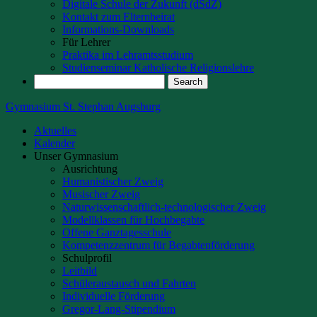
Digitale Schule der Zukunft (dSdZ)
Kontakt zum Elternbeirat
Informations-Downloads
Für Lehrer
Praktika im Lehramtsstudium
Studienseminar Katholische Religionslehre
Gymnasium St. Stephan Augsburg
Aktuelles
Kalender
Unser Gymnasium
Ausrichtung
Humanistischer Zweig
Musischer Zweig
Naturwissenschaftlich-technologischer Zweig
Modellklassen für Hochbegabte
Offene Ganztagesschule
Kompetenzzentrum für Begabtenförderung
Schulprofil
Leitbild
Schüleraustausch und Fahrten
Individuelle Förderung
Gregor-Lang-Stipendium