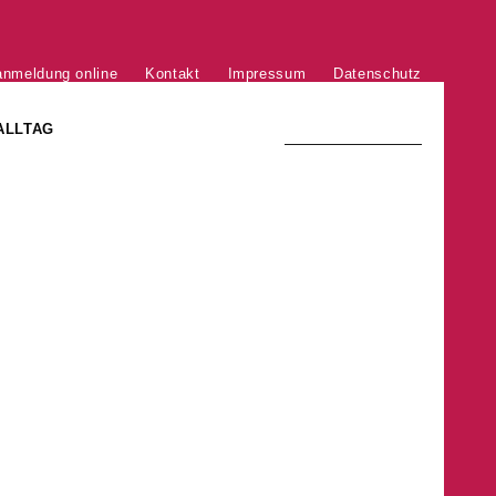
anmeldung online
Kontakt
Impressum
Datenschutz
ALLTAG
TRADITION UND MODERNE
)
DER PHÖNIX VON ST. STEPHAN
GROSSE SÖHNE UND TÖCHTER