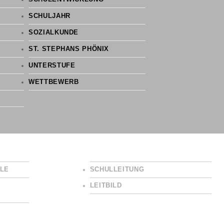
SCHULJAHR
SOZIALKUNDE
ST. STEPHANS PHÖNIX
UNTERSTUFE
WETTBEWERB
LE
SCHULLEITUNG
LEITBILD