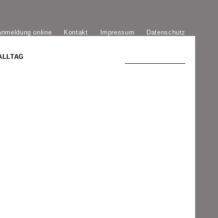
anmeldung online
Kontakt
Impressum
Datenschutz
ALLTAG
TRADITION UND MODERNE
)
DER PHÖNIX VON ST. STEPHAN
GROSSE SÖHNE UND TÖCHTER