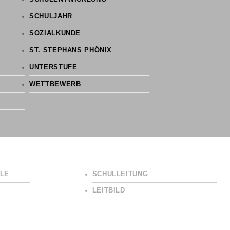
SCHULJAHR
SOZIALKUNDE
ST. STEPHANS PHÖNIX
UNTERSTUFE
WETTBEWERB
LE
SCHULLEITUNG
LEITBILD