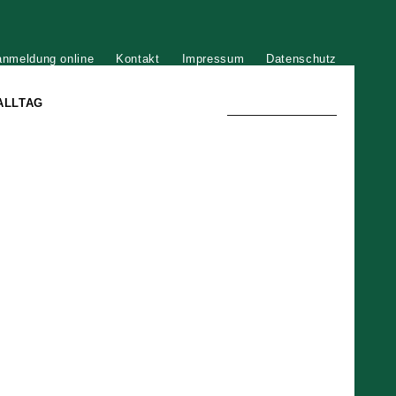
anmeldung online
Kontakt
Impressum
Datenschutz
ALLTAG
TRADITION UND MODERNE
)
DER PHÖNIX VON ST. STEPHAN
GROSSE SÖHNE UND TÖCHTER