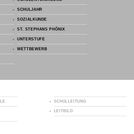
SCHULJAHR
SOZIALKUNDE
ST. STEPHANS PHÖNIX
UNTERSTUFE
WETTBEWERB
LE
SCHULLEITUNG
LEITBILD