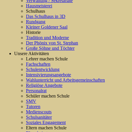
Verwaltung / Sekretariate
Hausmeisterei
Schulhaus
Das Schulhaus in 3D
Rundgang
Kleiner Goldener Saal
Historie
Tradition und Moderne
Der Phönix von St. Stephan
Große Söhne und Töchter
Unsere Aktivitäten
Lehrer machen Schule
Fachschaften
Schulentwicklung
Intensivierungsangebote
Wahlunterricht und Arbeitsgemeinschaften
Religiöse Angebote
Personalrat
Schüler machen Schule
SMV
Tutoren
Medienscouts
Schulsanitäter
Soziales Engagement
Eltern machen Schule