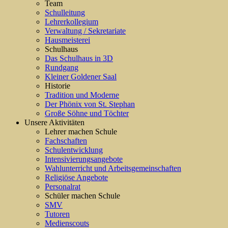
Team
Schulleitung
Lehrerkollegium
Verwaltung / Sekretariate
Hausmeisterei
Schulhaus
Das Schulhaus in 3D
Rundgang
Kleiner Goldener Saal
Historie
Tradition und Moderne
Der Phönix von St. Stephan
Große Söhne und Töchter
Unsere Aktivitäten
Lehrer machen Schule
Fachschaften
Schulentwicklung
Intensivierungsangebote
Wahlunterricht und Arbeitsgemeinschaften
Religiöse Angebote
Personalrat
Schüler machen Schule
SMV
Tutoren
Medienscouts