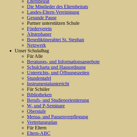
Elternbeirat
Die Mitglieder des Elternbeirats
Landes-Eltern-Vereinigung
Gesunde Pause
Partner unterstützen Schule
Förderverein
Altstephaner
Benediktinerabtei St. Stephan
Netzwerk
Unser Schulalltag
Für Alle
Beratungs- und Informationsangebote
Schulcharta und Hausordnung
Unterrichts- und Öffnungszeiten
Stundentafel
Instrumentalunterricht
Für Schüler
Bibliotheken
Berufs- und Studienorientierung
W- und P-Seminare
Oberstufe
Mensa- und Pausenverpflegung
Vertretungsplan
Für Eltern
Eltern-ABC