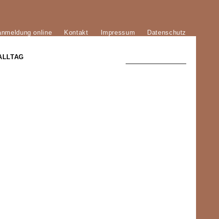
anmeldung online
Kontakt
Impressum
Datenschutz
ALLTAG
TRADITION UND MODERNE
)
DER PHÖNIX VON ST. STEPHAN
GROSSE SÖHNE UND TÖCHTER