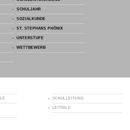
SCHULJAHR
SOZIALKUNDE
ST. STEPHANS PHÖNIX
UNTERSTUFE
WETTBEWERB
LE
SCHULLEITUNG
LEITBILD