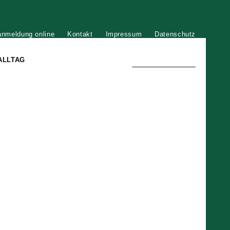
anmeldung online
Kontakt
Impressum
Datenschutz
ALLTAG
TRADITION UND MODERNE
)
DER PHÖNIX VON ST. STEPHAN
GROSSE SÖHNE UND TÖCHTER