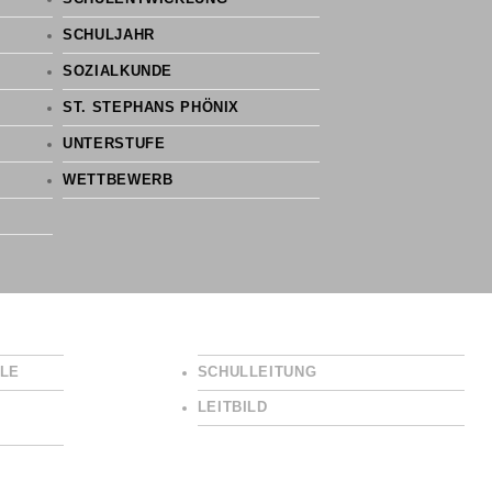
SCHULJAHR
SOZIALKUNDE
ST. STEPHANS PHÖNIX
UNTERSTUFE
WETTBEWERB
LE
SCHULLEITUNG
LEITBILD