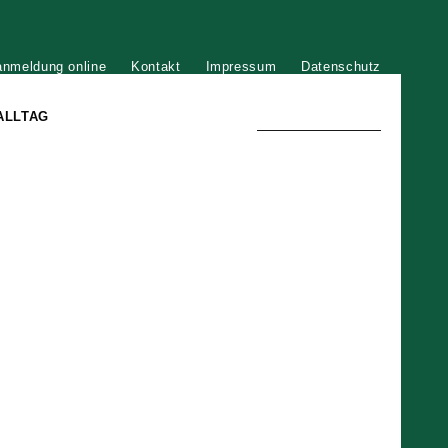
anmeldung online
Kontakt
Impressum
Datenschutz
ALLTAG
TRADITION UND MODERNE
)
DER PHÖNIX VON ST. STEPHAN
GROSSE SÖHNE UND TÖCHTER