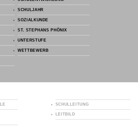
SCHULJAHR
SOZIALKUNDE
ST. STEPHANS PHÖNIX
UNTERSTUFE
WETTBEWERB
LE
SCHULLEITUNG
LEITBILD