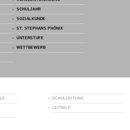
SCHULJAHR
SOZIALKUNDE
ST. STEPHANS PHÖNIX
UNTERSTUFE
WETTBEWERB
LE
SCHULLEITUNG
LEITBILD