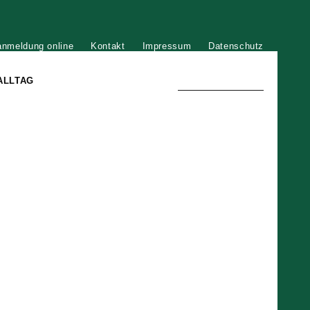
anmeldung online
Kontakt
Impressum
Datenschutz
ALLTAG
TRADITION UND MODERNE
)
DER PHÖNIX VON ST. STEPHAN
GROSSE SÖHNE UND TÖCHTER