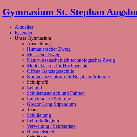
Gymnasium St. Stephan Augsb
Aktuelles
Kalender
Unser Gymnasium
Ausrichtung
Humanistischer Zweig
Musischer Zweig
Naturwissenschaftlich-technologischer Zweig
Modellklassen für Hochbegabte
Offene Ganztagesschule
Kompetenzzentrum für Begabtenförderung
Schulprofil
Leitbild
Schüleraustausch und Fahrten
Individuelle Förderung
Gregor-Lang-Stipendium
Team
Schulleitung
Lehrerkollegium
Verwaltung / Sekretariate
Hausmeisterei