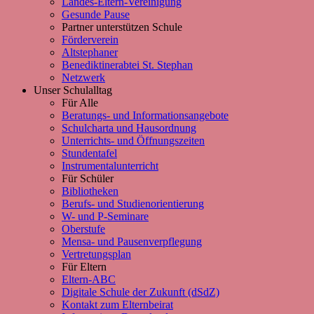
Landes-Eltern-Vereinigung
Gesunde Pause
Partner unterstützen Schule
Förderverein
Altstephaner
Benediktinerabtei St. Stephan
Netzwerk
Unser Schulalltag
Für Alle
Beratungs- und Informationsangebote
Schulcharta und Hausordnung
Unterrichts- und Öffnungszeiten
Stundentafel
Instrumentalunterricht
Für Schüler
Bibliotheken
Berufs- und Studienorientierung
W- und P-Seminare
Oberstufe
Mensa- und Pausenverpflegung
Vertretungsplan
Für Eltern
Eltern-ABC
Digitale Schule der Zukunft (dSdZ)
Kontakt zum Elternbeirat