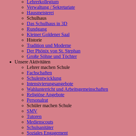
Lehrerkollegium
Verwaltung / Sekretariate
Hausmeisterei
Schulhaus
Das Schulhaus in 3D
Rundgang
Kleiner Goldener Saal
Historie
Tradition und Moderne
Der Phönix von St. Stephan
Große Söhne und Töchter
Unsere Aktivitäten
Lehrer machen Schule
Fachschaften
Schulentwicklung
Intensivierungsangebote
Wahlunterricht und Arbeitsgemeinschaften
Religiöse Angebote
Personalrat
Schüler machen Schule
SMV
Tutoren
Medienscouts
Schulsanitäter
Soziales Engagement