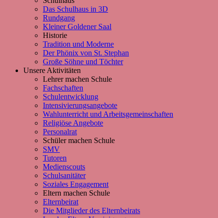
Schulhaus
Das Schulhaus in 3D
Rundgang
Kleiner Goldener Saal
Historie
Tradition und Moderne
Der Phönix von St. Stephan
Große Söhne und Töchter
Unsere Aktivitäten
Lehrer machen Schule
Fachschaften
Schulentwicklung
Intensivierungsangebote
Wahlunterricht und Arbeitsgemeinschaften
Religiöse Angebote
Personalrat
Schüler machen Schule
SMV
Tutoren
Medienscouts
Schulsanitäter
Soziales Engagement
Eltern machen Schule
Elternbeirat
Die Mitglieder des Elternbeirats