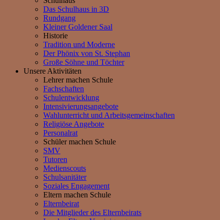
Schulhaus
Das Schulhaus in 3D
Rundgang
Kleiner Goldener Saal
Historie
Tradition und Moderne
Der Phönix von St. Stephan
Große Söhne und Töchter
Unsere Aktivitäten
Lehrer machen Schule
Fachschaften
Schulentwicklung
Intensivierungsangebote
Wahlunterricht und Arbeitsgemeinschaften
Religiöse Angebote
Personalrat
Schüler machen Schule
SMV
Tutoren
Medienscouts
Schulsanitäter
Soziales Engagement
Eltern machen Schule
Elternbeirat
Die Mitglieder des Elternbeirats