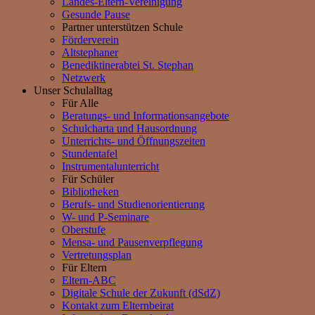
Landes-Eltern-Vereinigung
Gesunde Pause
Partner unterstützen Schule
Förderverein
Altstephaner
Benediktinerabtei St. Stephan
Netzwerk
Unser Schulalltag
Für Alle
Beratungs- und Informationsangebote
Schulcharta und Hausordnung
Unterrichts- und Öffnungszeiten
Stundentafel
Instrumentalunterricht
Für Schüler
Bibliotheken
Berufs- und Studienorientierung
W- und P-Seminare
Oberstufe
Mensa- und Pausenverpflegung
Vertretungsplan
Für Eltern
Eltern-ABC
Digitale Schule der Zukunft (dSdZ)
Kontakt zum Elternbeirat