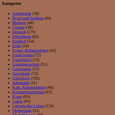
Kategorien
Astronomie
(18)
Beruf und Studium
(84)
Biologie
(68)
Chemie
(38)
Deutsch
(175)
Elternbeirat
(92)
Englisch
(54)
Ethik
(24)
Evang. Religionslehre
(42)
Förderverein
(72)
Französisch
(13)
Ganztagesschule
(51)
Geographie
(15)
Geschichte
(72)
Griechisch
(102)
Informatik
(21)
Kath. Religionslehre
(98)
Kompetenzzentrum
(67)
Kunst
(93)
Latein
(95)
Literarisches Leben
(154)
Mathematik
(53)