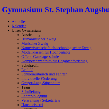
Gymnasium St. Stephan Augsb
Aktuelles
Kalender
Unser Gymnasium
Ausrichtung
Humanistischer Zweig
Musischer Zweig
Naturwissenschaftlich-technologischer Zweig
Modellklassen für Hochbegabte
Offene Ganztagesschule
Kompetenzzentrum für Begabtenförderung
Schulprofil
Leitbild
Schüleraustausch und Fahrten
Individuelle Förderung
Gregor-Lang-Stipendium
Team
Schulleitung
Lehrerkollegium
Verwaltung / Sekretariate
Hausmeisterei