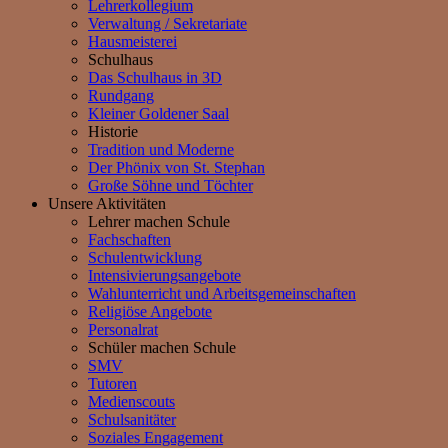
Lehrerkollegium
Verwaltung / Sekretariate
Hausmeisterei
Schulhaus
Das Schulhaus in 3D
Rundgang
Kleiner Goldener Saal
Historie
Tradition und Moderne
Der Phönix von St. Stephan
Große Söhne und Töchter
Unsere Aktivitäten
Lehrer machen Schule
Fachschaften
Schulentwicklung
Intensivierungsangebote
Wahlunterricht und Arbeitsgemeinschaften
Religiöse Angebote
Personalrat
Schüler machen Schule
SMV
Tutoren
Medienscouts
Schulsanitäter
Soziales Engagement