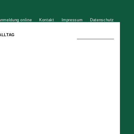
anmeldung online
Kontakt
Impressum
Datenschutz
ALLTAG
TRADITION UND MODERNE
)
DER PHÖNIX VON ST. STEPHAN
GROSSE SÖHNE UND TÖCHTER