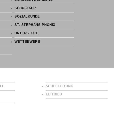
SCHULJAHR
SOZIALKUNDE
ST. STEPHANS PHÖNIX
UNTERSTUFE
WETTBEWERB
LE
SCHULLEITUNG
LEITBILD