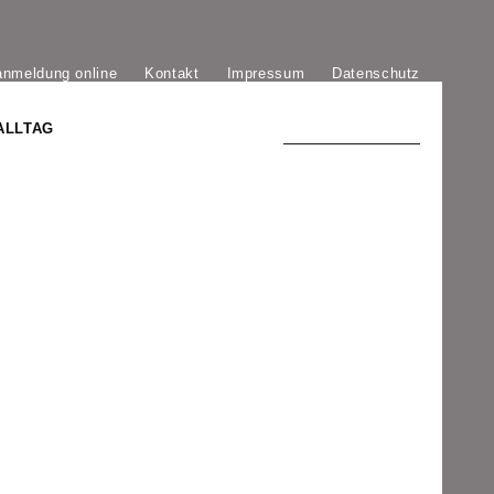
anmeldung online
Kontakt
Impressum
Datenschutz
ALLTAG
TRADITION UND MODERNE
)
DER PHÖNIX VON ST. STEPHAN
GROSSE SÖHNE UND TÖCHTER