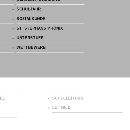
SCHULJAHR
SOZIALKUNDE
ST. STEPHANS PHÖNIX
UNTERSTUFE
WETTBEWERB
LE
SCHULLEITUNG
LEITBILD