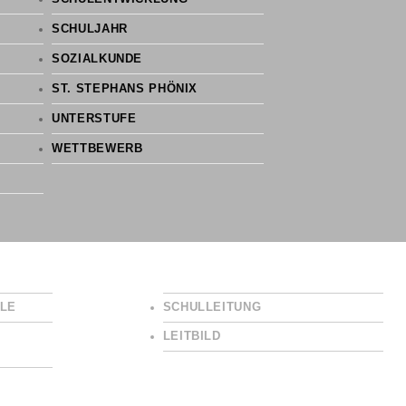
SCHULJAHR
SOZIALKUNDE
ST. STEPHANS PHÖNIX
UNTERSTUFE
WETTBEWERB
LE
SCHULLEITUNG
LEITBILD