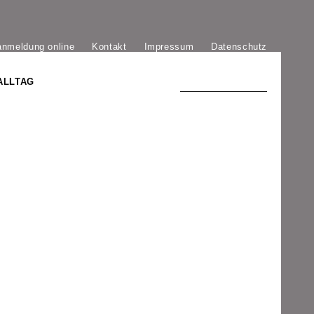
anmeldung online
Kontakt
Impressum
Datenschutz
ALLTAG
TRADITION UND MODERNE
)
DER PHÖNIX VON ST. STEPHAN
GROSSE SÖHNE UND TÖCHTER