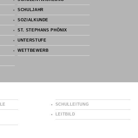
SCHULJAHR
SOZIALKUNDE
ST. STEPHANS PHÖNIX
UNTERSTUFE
WETTBEWERB
LE
SCHULLEITUNG
LEITBILD