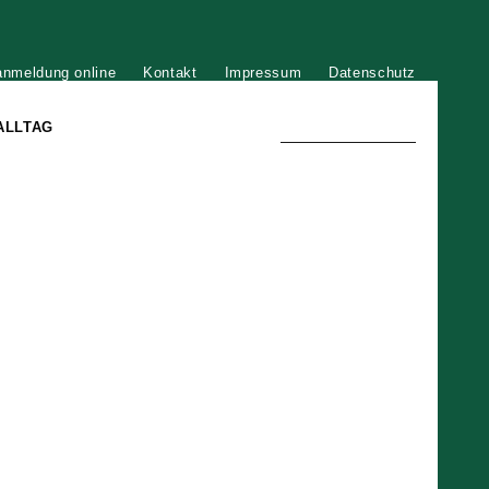
anmeldung online
Kontakt
Impressum
Datenschutz
ALLTAG
TRADITION UND MODERNE
)
DER PHÖNIX VON ST. STEPHAN
GROSSE SÖHNE UND TÖCHTER