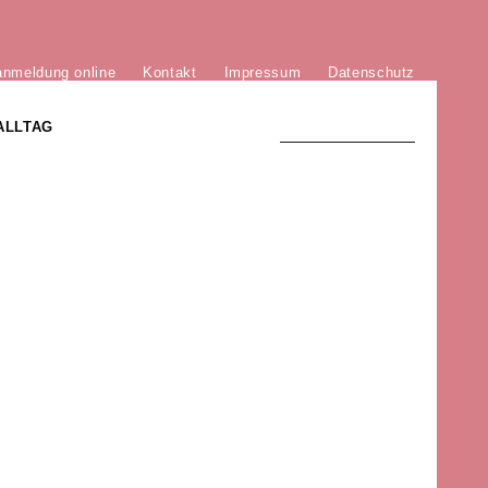
anmeldung online
Kontakt
Impressum
Datenschutz
ALLTAG
TRADITION UND MODERNE
)
DER PHÖNIX VON ST. STEPHAN
GROSSE SÖHNE UND TÖCHTER