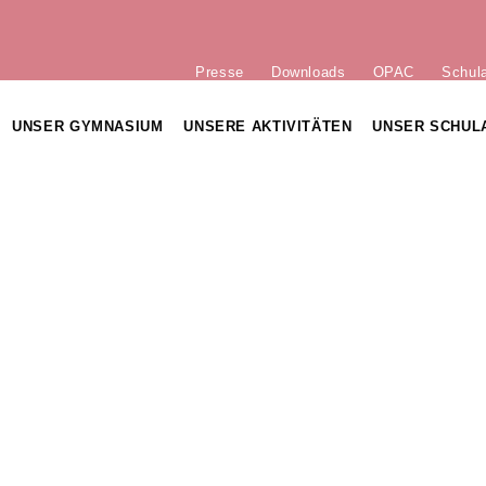
Presse
Downloads
OPAC
Schul
UNSER GYMNASIUM
UNSERE AKTIVITÄTEN
UNSER SCHUL
MATIONSANGEBOTE
SCHULLEITUNG
ELTERNBEIRAT
ELTERN-ABC
ORDNUNG
LEHRERKOLLEGIUM
DIE MITGLIEDER DES ELTERNBEIRATS
DIGITALE SCHULE DER ZUKUNFT (DSDZ
H-TECHNOLOGISCHER
OTE
UNGSZEITEN
VERWALTUNG / SEKRETARIATE
LANDES-ELTERN-VEREINIGUNG
KONTAKT ZUM ELTERNBEIRAT
HAUSMEISTEREI
GESUNDE PAUSE
INFORMATIONS-DOWNLOADS
CHBEGABTE
N
HT
LE
DAS SCHULHAUS IN 3D
FÖRDERVEREIN
PRAKTIKA IM LEHRAMTSSTUDIUM
R
RUNDGANG
ALTSTEPHANER
STUDIENSEMINAR KATHOLISCHE