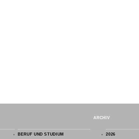
RELIGIONSLEHRE
IENTIERUNG
KLEINER GOLDENER SAAL
BENEDIKTINERABTEI ST. STEPHAN
NETZWERK
 FAHRTEN
G
PFLEGUNG
UM
ARCHIV
BERUF UND STUDIUM
2026