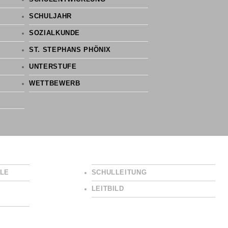
SCHULJAHR
SOZIALKUNDE
ST. STEPHANS PHÖNIX
UNTERSTUFE
WETTBEWERB
LE
SCHULLEITUNG
LEITBILD