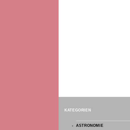
BERUFS- UND STUDIENOR
SMV
LEITBILD
W- UND P-SEMINARE
TUTOREN
SCHÜLERAUSTAUSCH UND
OBERSTUFE
MEDIENSCOUTS
INDIVIDUELLE FÖRDERUN
MENSA- UND PAUSENVER
SCHULSANITÄTER
GREGOR-LANG-STIPENDI
VERTRETUNGSPLAN
SOZIALES ENGAGEMENT
KATEGORIEN
ASTRONOMIE