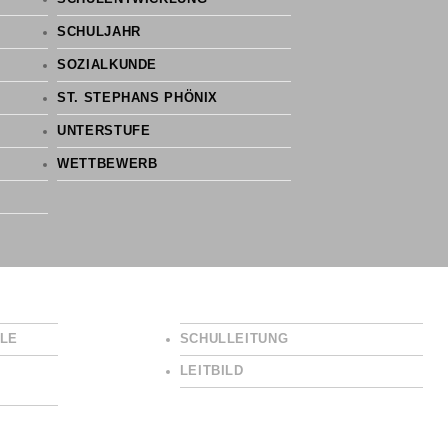
SCHULJAHR
SOZIALKUNDE
ST. STEPHANS PHÖNIX
UNTERSTUFE
WETTBEWERB
LE
SCHULLEITUNG
LEITBILD