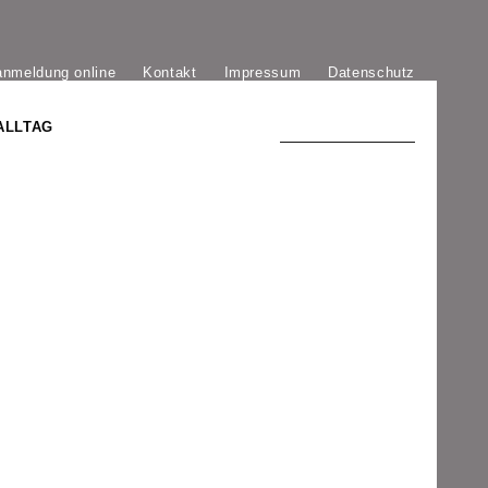
anmeldung online
Kontakt
Impressum
Datenschutz
ALLTAG
TRADITION UND MODERNE
)
DER PHÖNIX VON ST. STEPHAN
GROSSE SÖHNE UND TÖCHTER