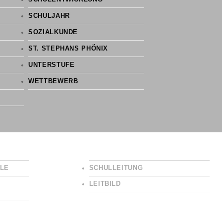
SCHULJAHR
SOZIALKUNDE
ST. STEPHANS PHÖNIX
UNTERSTUFE
WETTBEWERB
LE
SCHULLEITUNG
LEITBILD