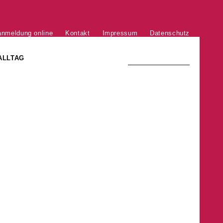
anmeldung online
Kontakt
Impressum
Datenschutz
ALLTAG
TRADITION UND MODERNE
)
DER PHÖNIX VON ST. STEPHAN
GROSSE SÖHNE UND TÖCHTER