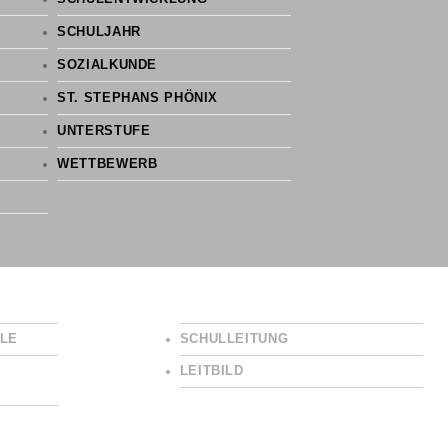
SCHULJAHR
SOZIALKUNDE
ST. STEPHANS PHÖNIX
UNTERSTUFE
WETTBEWERB
LE
SCHULLEITUNG
LEITBILD