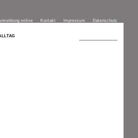
anmeldung online
Kontakt
Impressum
Datenschutz
ALLTAG
TRADITION UND MODERNE
)
DER PHÖNIX VON ST. STEPHAN
GROSSE SÖHNE UND TÖCHTER