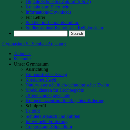
Digitale Schule der Zukunft (dSdZ)
Kontakt zum Elternbeirat
Informations-Downloads
Für Lehrer
Praktika im Lehramtsstudium
Studienseminar Katholische Religionslehre
Gymnasium St. Stephan Augsburg
Aktuelles
Kalender
Unser Gymnasium
Ausrichtung
Humanistischer Zweig
Musischer Zweig
Naturwissenschaftlich-technologischer Zweig
Modellklassen für Hochbegabte
Offene Ganztagesschule
Kompetenzzentrum für Begabtenförderung
Schulprofil
Leitbild
Schüleraustausch und Fahrten
Individuelle Förderung
Gregor-Lang-Stipendium