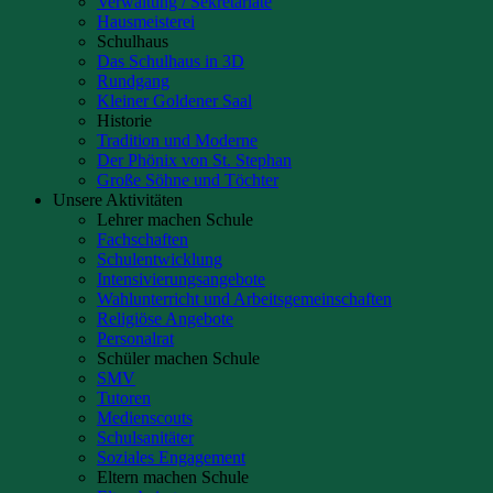
Verwaltung / Sekretariate
Hausmeisterei
Schulhaus
Das Schulhaus in 3D
Rundgang
Kleiner Goldener Saal
Historie
Tradition und Moderne
Der Phönix von St. Stephan
Große Söhne und Töchter
Unsere Aktivitäten
Lehrer machen Schule
Fachschaften
Schulentwicklung
Intensivierungsangebote
Wahlunterricht und Arbeitsgemeinschaften
Religiöse Angebote
Personalrat
Schüler machen Schule
SMV
Tutoren
Medienscouts
Schulsanitäter
Soziales Engagement
Eltern machen Schule