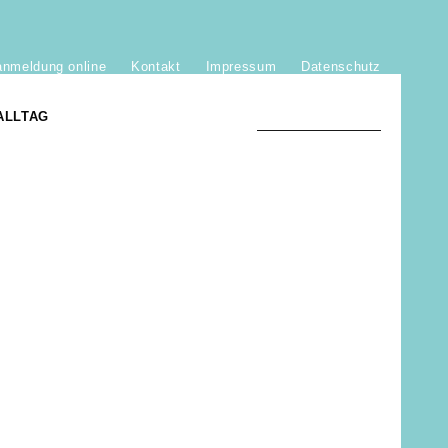
anmeldung online
Kontakt
Impressum
Datenschutz
ALLTAG
TRADITION UND MODERNE
)
DER PHÖNIX VON ST. STEPHAN
GROSSE SÖHNE UND TÖCHTER