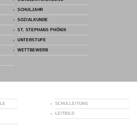
SCHULJAHR
SOZIALKUNDE
ST. STEPHANS PHÖNIX
UNTERSTUFE
WETTBEWERB
LE
SCHULLEITUNG
LEITBILD