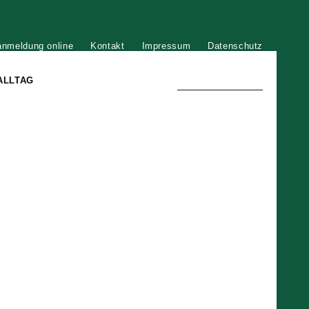
anmeldung online
Kontakt
Impressum
Datenschutz
ALLTAG
TRADITION UND MODERNE
)
DER PHÖNIX VON ST. STEPHAN
GROSSE SÖHNE UND TÖCHTER