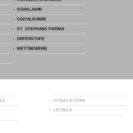
SCHULJAHR
SOZIALKUNDE
ST. STEPHANS PHÖNIX
UNTERSTUFE
WETTBEWERB
LE
SCHULLEITUNG
LEITBILD