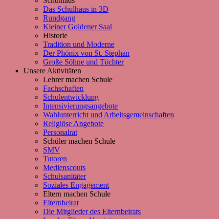
Schulhaus
Das Schulhaus in 3D
Rundgang
Kleiner Goldener Saal
Historie
Tradition und Moderne
Der Phönix von St. Stephan
Große Söhne und Töchter
Unsere Aktivitäten
Lehrer machen Schule
Fachschaften
Schulentwicklung
Intensivierungsangebote
Wahlunterricht und Arbeitsgemeinschaften
Religiöse Angebote
Personalrat
Schüler machen Schule
SMV
Tutoren
Medienscouts
Schulsanitäter
Soziales Engagement
Eltern machen Schule
Elternbeirat
Die Mitglieder des Elternbeirats