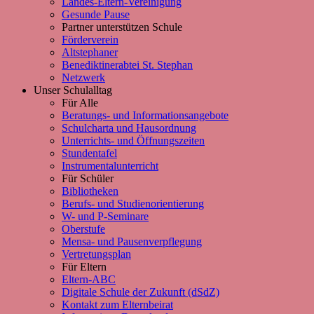
Landes-Eltern-Vereinigung
Gesunde Pause
Partner unterstützen Schule
Förderverein
Altstephaner
Benediktinerabtei St. Stephan
Netzwerk
Unser Schulalltag
Für Alle
Beratungs- und Informationsangebote
Schulcharta und Hausordnung
Unterrichts- und Öffnungszeiten
Stundentafel
Instrumentalunterricht
Für Schüler
Bibliotheken
Berufs- und Studienorientierung
W- und P-Seminare
Oberstufe
Mensa- und Pausenverpflegung
Vertretungsplan
Für Eltern
Eltern-ABC
Digitale Schule der Zukunft (dSdZ)
Kontakt zum Elternbeirat