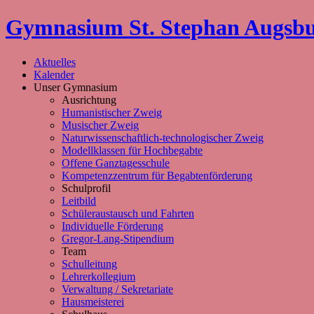
Gymnasium St. Stephan Augsb
Aktuelles
Kalender
Unser Gymnasium
Ausrichtung
Humanistischer Zweig
Musischer Zweig
Naturwissenschaftlich-technologischer Zweig
Modellklassen für Hochbegabte
Offene Ganztagesschule
Kompetenzzentrum für Begabtenförderung
Schulprofil
Leitbild
Schüleraustausch und Fahrten
Individuelle Förderung
Gregor-Lang-Stipendium
Team
Schulleitung
Lehrerkollegium
Verwaltung / Sekretariate
Hausmeisterei