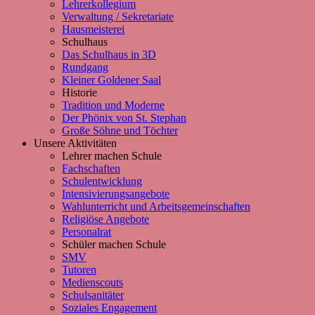
Lehrerkollegium
Verwaltung / Sekretariate
Hausmeisterei
Schulhaus
Das Schulhaus in 3D
Rundgang
Kleiner Goldener Saal
Historie
Tradition und Moderne
Der Phönix von St. Stephan
Große Söhne und Töchter
Unsere Aktivitäten
Lehrer machen Schule
Fachschaften
Schulentwicklung
Intensivierungsangebote
Wahlunterricht und Arbeitsgemeinschaften
Religiöse Angebote
Personalrat
Schüler machen Schule
SMV
Tutoren
Medienscouts
Schulsanitäter
Soziales Engagement