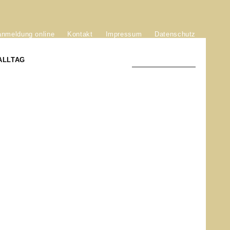
anmeldung online
Kontakt
Impressum
Datenschutz
ALLTAG
TRADITION UND MODERNE
)
DER PHÖNIX VON ST. STEPHAN
GROSSE SÖHNE UND TÖCHTER