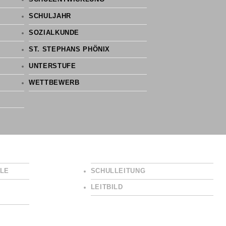
SCHULJAHR
SOZIALKUNDE
ST. STEPHANS PHÖNIX
UNTERSTUFE
WETTBEWERB
LE
SCHULLEITUNG
LEITBILD