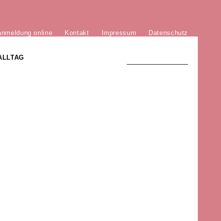
anmeldung online
Kontakt
Impressum
Datenschutz
ALLTAG
TRADITION UND MODERNE
)
DER PHÖNIX VON ST. STEPHAN
GROSSE SÖHNE UND TÖCHTER