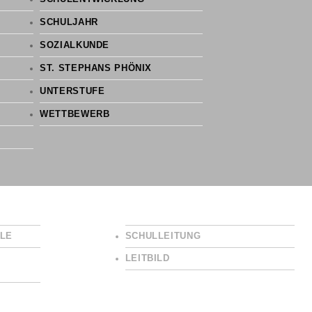
SCHULJAHR
SOZIALKUNDE
ST. STEPHANS PHÖNIX
UNTERSTUFE
WETTBEWERB
LE
SCHULLEITUNG
LEITBILD