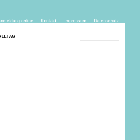
anmeldung online
Kontakt
Impressum
Datenschutz
ALLTAG
TRADITION UND MODERNE
)
DER PHÖNIX VON ST. STEPHAN
GROSSE SÖHNE UND TÖCHTER