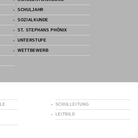
SCHULJAHR
SOZIALKUNDE
ST. STEPHANS PHÖNIX
UNTERSTUFE
WETTBEWERB
LE
SCHULLEITUNG
LEITBILD