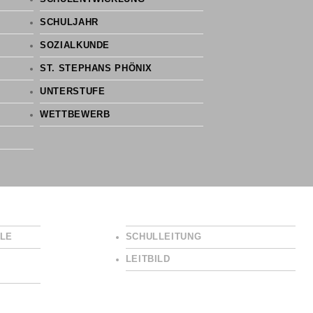
SCHULJAHR
SOZIALKUNDE
ST. STEPHANS PHÖNIX
UNTERSTUFE
WETTBEWERB
LE
SCHULLEITUNG
LEITBILD