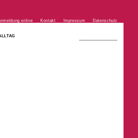
anmeldung online
Kontakt
Impressum
Datenschutz
ALLTAG
TRADITION UND MODERNE
)
DER PHÖNIX VON ST. STEPHAN
GROSSE SÖHNE UND TÖCHTER