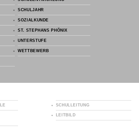
SCHULJAHR
SOZIALKUNDE
ST. STEPHANS PHÖNIX
UNTERSTUFE
WETTBEWERB
LE
SCHULLEITUNG
LEITBILD