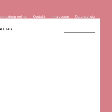
anmeldung online
Kontakt
Impressum
Datenschutz
ALLTAG
TRADITION UND MODERNE
)
DER PHÖNIX VON ST. STEPHAN
GROSSE SÖHNE UND TÖCHTER