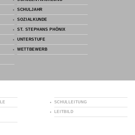
SCHULJAHR
SOZIALKUNDE
ST. STEPHANS PHÖNIX
UNTERSTUFE
WETTBEWERB
LE
SCHULLEITUNG
LEITBILD