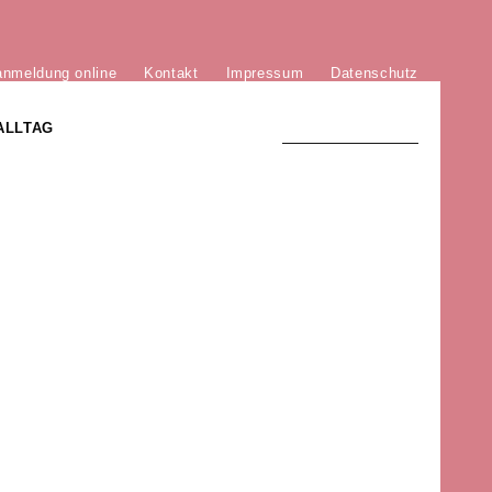
anmeldung online
Kontakt
Impressum
Datenschutz
ALLTAG
TRADITION UND MODERNE
)
DER PHÖNIX VON ST. STEPHAN
GROSSE SÖHNE UND TÖCHTER