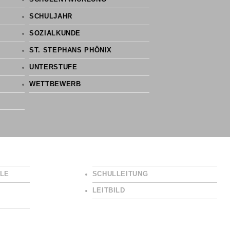
SCHULJAHR
SOZIALKUNDE
ST. STEPHANS PHÖNIX
UNTERSTUFE
WETTBEWERB
LE
SCHULLEITUNG
LEITBILD