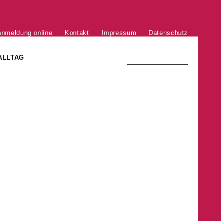
anmeldung online
Kontakt
Impressum
Datenschutz
ALLTAG
TRADITION UND MODERNE
)
DER PHÖNIX VON ST. STEPHAN
GROSSE SÖHNE UND TÖCHTER